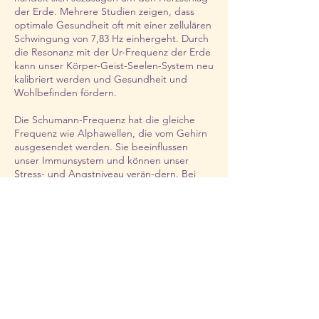
der Erde. Mehrere Studien zeigen, dass
optimale Gesundheit oft mit einer zellulären
Schwingung von 7,83 Hz einhergeht. Durch
die Resonanz mit der Ur-Frequenz der Erde
kann unser Körper-Geist-Seelen-System neu
kalibriert werden und Gesundheit und
Wohlbefinden fördern.
Die Schumann-Frequenz hat die gleiche
Frequenz wie Alphawellen, die vom Gehirn
ausgesendet werden. Sie beeinflussen
unser Immunsystem und können unser
Stress- und Angstniveau verän-dern. Bei
der optimalen Alphafrequenz sind wir
entspannter, kreativer, phantasievoller und
ausgeglichener.
Weitere gesundheitliche Vorteile, die durch
die Anwendung des pulsierenden
Magnetfeldes erreicht werden können:
Verbesserung von Organfunktionen, speziell
von Entgiftungsorganen, Verbesserung des