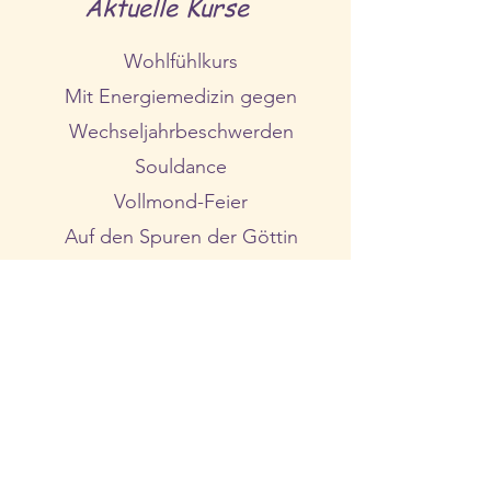
Aktuelle Kurse
Wohlfühlkurs
Mit Energiemedizin gegen
Wechseljahrbeschwerden
Souldance
Vollmond-Feier
Auf den Spuren der Göttin
Frauenkreis
Bewegung mit Musik im kleinen
Kreis schafft Verbindung mit
Gleichgesinnten.
mehr erfahren